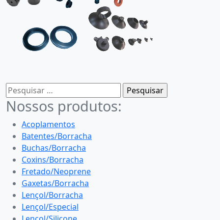
Pesquisar
por:
Nossos produtos:
Acoplamentos
Batentes/Borracha
Buchas/Borracha
Coxins/Borracha
Fretado/Neoprene
Gaxetas/Borracha
Lençol/Borracha
Lençol/Especial
Lençol/Silicone