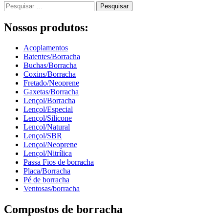
Pesquisar
por:
Nossos produtos:
Acoplamentos
Batentes/Borracha
Buchas/Borracha
Coxins/Borracha
Fretado/Neoprene
Gaxetas/Borracha
Lençol/Borracha
Lençol/Especial
Lençol/Silicone
Lençol/Natural
Lençol/SBR
Lençol/Neoprene
Lençol/Nitrílica
Passa Fios de borracha
Placa/Borracha
Pé de borracha
Ventosas/borracha
Compostos de borracha