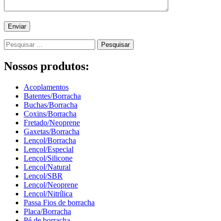
Pesquisar
por:
Nossos produtos:
Acoplamentos
Batentes/Borracha
Buchas/Borracha
Coxins/Borracha
Fretado/Neoprene
Gaxetas/Borracha
Lençol/Borracha
Lençol/Especial
Lençol/Silicone
Lençol/Natural
Lençol/SBR
Lençol/Neoprene
Lençol/Nitrílica
Passa Fios de borracha
Placa/Borracha
Pé de borracha