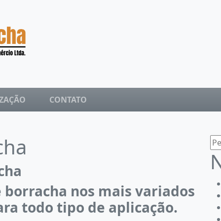
IZAÇÃO
CONTATO
cha
Pe
po
N
acha
 borracha nos mais variados
a todo tipo de aplicação.