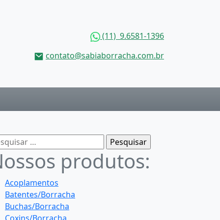
(11) 9.6581-1396
contato@sabiaborracha.com.br
squisar
r:
ossos produtos:
Acoplamentos
Batentes/Borracha
Buchas/Borracha
Coxins/Borracha