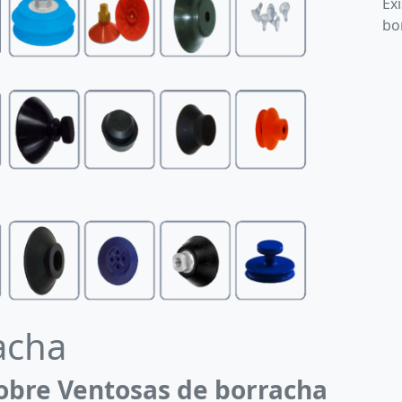
Ex
bo
acha
obre Ventosas de borracha